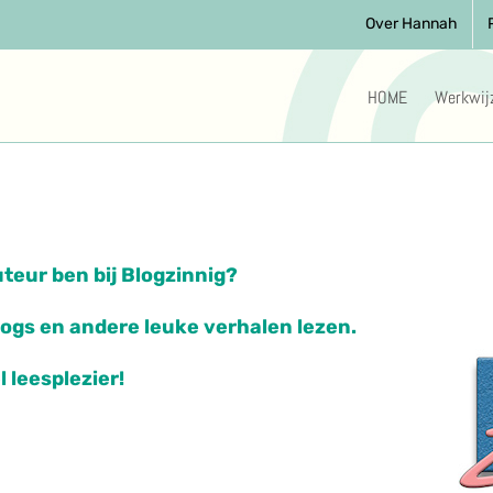
Over Hannah
HOME
Werkwij
auteur ben bij
Blogzinnig?
logs en andere leuke verhalen lezen.
l leesplezier!