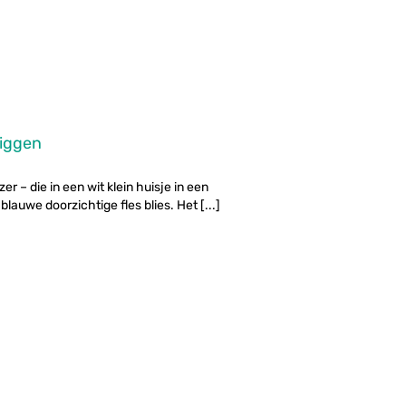
liggen
r – die in een wit klein huisje in een
uwe doorzichtige fles blies. Het [...]