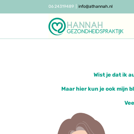
Ga
06 24319489
|
info@athannah.nl
naar
inhoud
Wist je dat ik 
Maar hier kun je ook mijn b
Vee