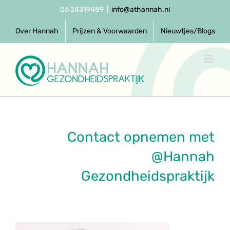
Ga
06 24319489
|
info@athannah.nl
naar
inhoud
Over Hannah
Prijzen & Voorwaarden
Nieuwtjes/Blogs
Contact opnemen met
@Hannah
Gezondheidspraktijk