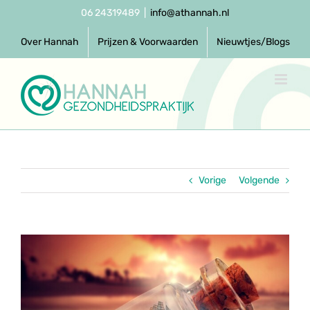
Ga
06 24319489
|
info@athannah.nl
naar
inhoud
Over Hannah
Prijzen & Voorwaarden
Nieuwtjes/Blogs
Vorige
Volgende