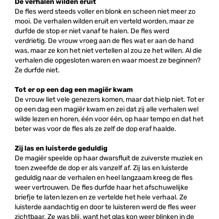
De verhalen wilden eruit
De fles werd steeds voller en blonk en scheen niet meer zo
mooi. De verhalen wilden eruit en verteld worden, maar ze
durfde de stop er niet vanaf te halen. De fles werd
verdrietig. De vrouw vroeg aan de fles wat er aan de hand
was, maar ze kon het niet vertellen al zou ze het willen. Al die
verhalen die opgesloten waren en waar moest ze beginnen?
Ze durfde niet.
Tot er op een dag een magiër kwam
De vrouw liet vele genezers komen, maar dat hielp niet. Tot er
op een dag een magiër kwam en zei dat zij alle verhalen wel
wilde lezen en horen, één voor één, op haar tempo en dat het
beter was voor de fles als ze zelf de dop eraf haalde.
Zij las en luisterde geduldig
De magiër speelde op haar dwarsfluit de zuiverste muziek en
toen zweefde de dop er als vanzelf af. Zij las en luisterde
geduldig naar de verhalen en heel langzaam kreeg de fles
weer vertrouwen. De fles durfde haar het afschuwelijke
briefje te laten lezen en ze vertelde het hele verhaal. Ze
luisterde aandachtig en door te luisteren werd de fles weer
zichtbaar. Ze was blij, want het glas kon weer blinken in de