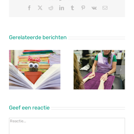
Facebook
X
Reddit
LinkedIn
Tumblr
Pinterest
Vk
E-
mail
Gerelateerde berichten
Geef een reactie
Reactie