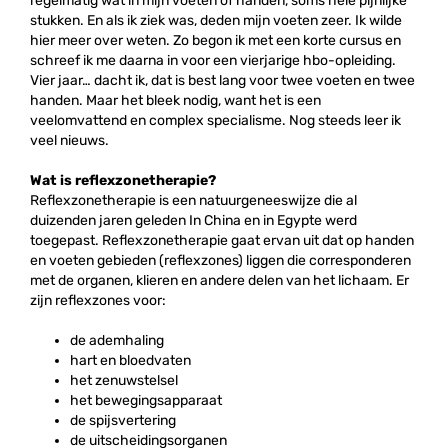
regelmatig wat in mijn voeten of handen, soms hele pijnlijke
stukken. En als ik ziek was, deden mijn voeten zeer. Ik wilde
hier meer over weten. Zo begon ik met een korte cursus en
schreef ik me daarna in voor een vierjarige hbo-opleiding.
Vier jaar… dacht ik, dat is best lang voor twee voeten en twee
handen. Maar het bleek nodig, want het is een
veelomvattend en complex specialisme. Nog steeds leer ik
veel nieuws.
Wat is reflexzonetherapie?
Reflexzonetherapie is een natuurgeneeswijze die al
duizenden jaren geleden In China en in Egypte werd
toegepast. Reflexzonetherapie gaat ervan uit dat op handen
en voeten gebieden (reflexzones) liggen die corresponderen
met de organen, klieren en andere delen van het lichaam. Er
zijn reflexzones voor:
de ademhaling
hart en bloedvaten
het zenuwstelsel
het bewegingsapparaat
de spijsvertering
de uitscheidingsorganen