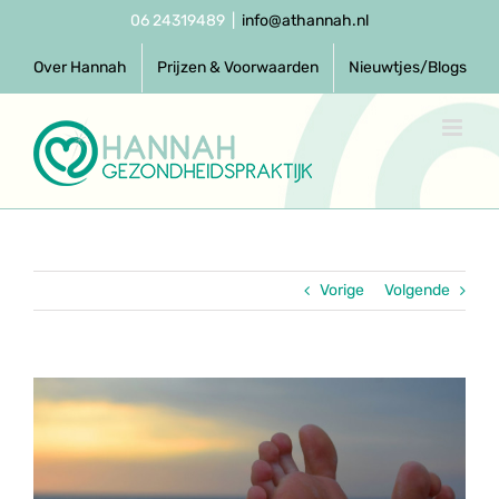
Ga
06 24319489
|
info@athannah.nl
naar
inhoud
Over Hannah
Prijzen & Voorwaarden
Nieuwtjes/Blogs
Vorige
Volgende