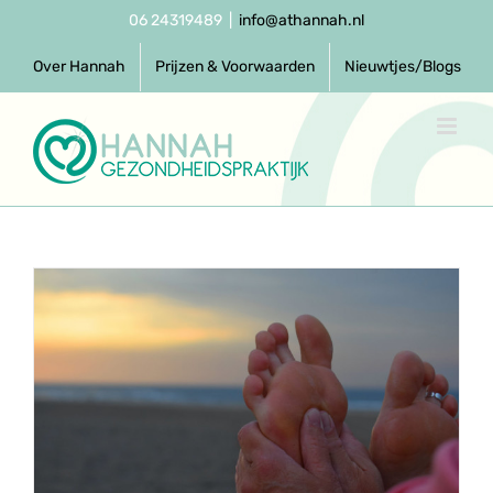
Ga
06 24319489
|
info@athannah.nl
naar
inhoud
Over Hannah
Prijzen & Voorwaarden
Nieuwtjes/Blogs