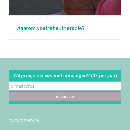
Waarom voetreflextherapie?
Wil je mijn nieuwsbrief ontvangen? (4x per jaar)
CONTACT OPNEMEN