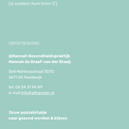
[si-contact-form form='2']
CONTACTGEGEVENS:
@Hannah Gezondheidspraktijk
Hannah de Graaf-van der Staaij
Sint Martinusstraat 307D
2671 GK Naaldwijk
tel. 06 24 31 94 89
e-mail
info@athannah.nl
Jouw puzzelstukje
naar gezond worden & blijven