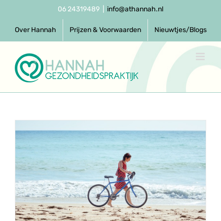
Ga
06 24319489
|
info@athannah.nl
naar
inhoud
Over Hannah
Prijzen & Voorwaarden
Nieuwtjes/Blogs