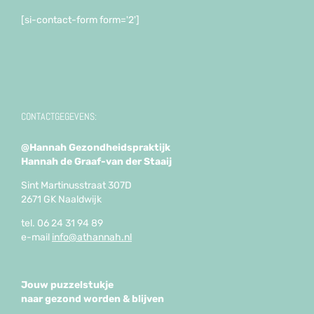
[si-contact-form form='2']
CONTACTGEGEVENS:
@Hannah Gezondheidspraktijk
Hannah de Graaf-van der Staaij
Sint Martinusstraat 307D
2671 GK Naaldwijk
tel. 06 24 31 94 89
e-mail
info@athannah.nl
Jouw puzzelstukje
naar gezond worden & blijven