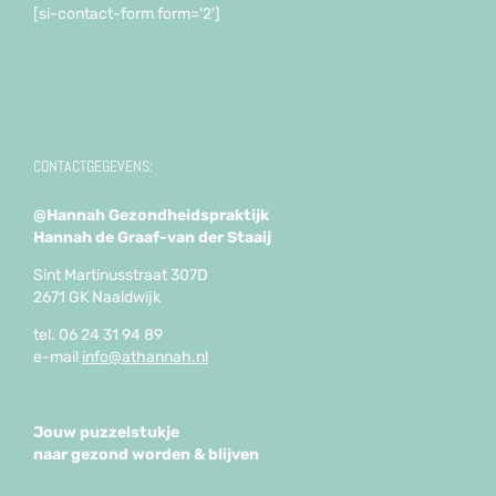
[si-contact-form form='2']
CONTACTGEGEVENS:
@Hannah Gezondheidspraktijk
Hannah de Graaf-van der Staaij
Sint Martinusstraat 307D
2671 GK Naaldwijk
tel. 06 24 31 94 89
e-mail
info@athannah.nl
Jouw puzzelstukje
naar gezond worden & blijven