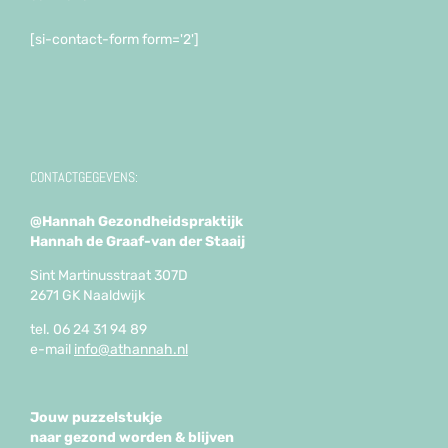
[si-contact-form form='2']
CONTACTGEGEVENS:
@Hannah Gezondheidspraktijk
Hannah de Graaf-van der Staaij
Sint Martinusstraat 307D
2671 GK Naaldwijk
tel. 06 24 31 94 89
e-mail
info@athannah.nl
Jouw puzzelstukje
naar gezond worden & blijven