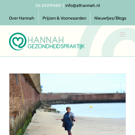
Ga
06 24319489
|
info@athannah.nl
naar
inhoud
Over Hannah
Prijzen & Voorwaarden
Nieuwtjes/Blogs