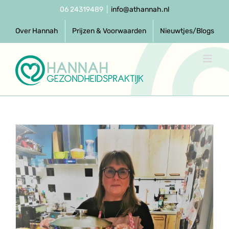
Ga
06 24319489
|
info@athannah.nl
naar
inhoud
Over Hannah
Prijzen & Voorwaarden
Nieuwtjes/Blogs