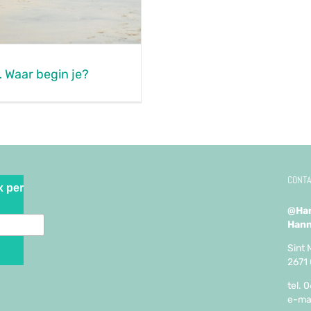
 Waar begin je?
CONTA
x per
@Han
Hann
Sint 
2671 
tel. 
e-ma