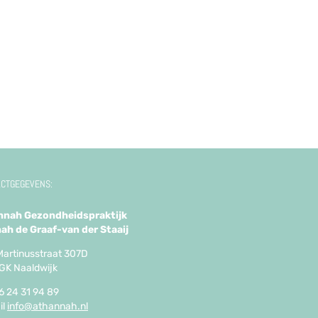
CTGEGEVENS:
nah Gezondheidspraktijk
ah de Graaf-van der Staaij
Martinusstraat 307D
GK Naaldwijk
06 24 31 94 89
il
info@athannah.nl