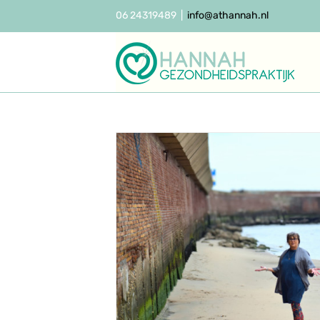
Ga
06 24319489
|
info@athannah.nl
naar
inhoud