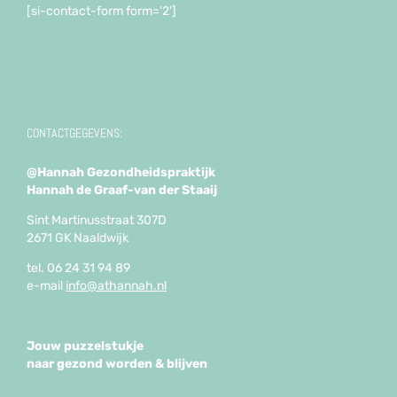
[si-contact-form form='2']
CONTACTGEGEVENS:
@Hannah Gezondheidspraktijk
Hannah de Graaf-van der Staaij
Sint Martinusstraat 307D
2671 GK Naaldwijk
tel. 06 24 31 94 89
e-mail
info@athannah.nl
Jouw puzzelstukje
naar gezond worden & blijven