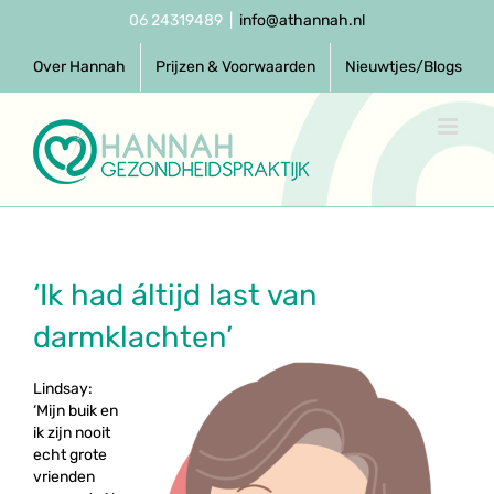
Ga
06 24319489
|
info@athannah.nl
naar
inhoud
Over Hannah
Prijzen & Voorwaarden
Nieuwtjes/Blogs
‘Ik had áltijd last van
darmklachten’
Lindsay:
‘Mijn buik en
ik zijn nooit
echt grote
vrienden