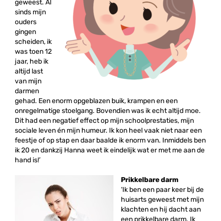
geweest. Al
sinds mijn
ouders
gingen
scheiden, ik
was toen 12
jaar, heb ik
altijd last
van mijn
darmen
gehad. Een enorm opgeblazen buik, krampen en een
onregelmatige stoelgang. Bovendien was ik echt altijd moe.
Dit had een negatief effect op mijn schoolprestaties, mijn
sociale leven én mijn humeur. Ik kon heel vaak niet naar een
feestje of op stap en daar baalde ik enorm van. Inmiddels ben
ik 20 en dankzij Hanna weet ik eindelijk wat er met me aan de
hand is!’
Prikkelbare darm
‘Ik ben een paar keer bij de
huisarts geweest met mijn
klachten en hij dacht aan
een prikkelbare darm. Ik